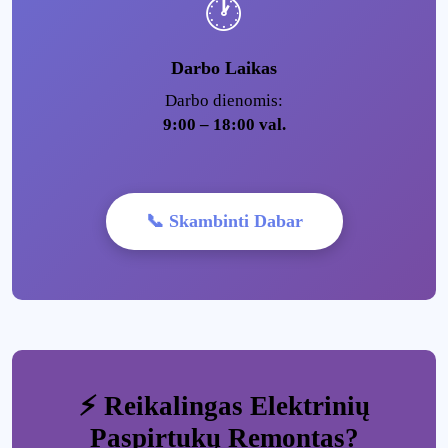
🕐
Darbo Laikas
Darbo dienomis:
9:00 – 18:00 val.
📞 Skambinti Dabar
⚡ Reikalingas Elektrinių
Paspirtukų Remontas?