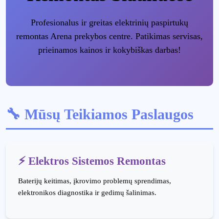
Profesionalus ir greitas elektrinių paspirtukų
remontas Arena prekybos centre. Patikimas servisas,
prieinamos kainos ir kokybiškas darbas!
🔧 Mūsų Teikiamos Paslaugos
⚡ Elektros Sistemos Remontas
Baterijų keitimas, įkrovimo problemų sprendimas,
elektronikos diagnostika ir gedimų šalinimas.