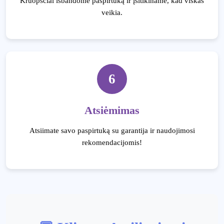
Kruopščiai išbandome paspirtuką ir įsitikiname, kad viskas
veikia.
6
Atsiėmimas
Atsiimate savo paspirtuką su garantija ir naudojimosi
rekomendacijomis!