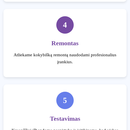
4
Remontas
Atliekame kokybišką remontą naudodami profesionalius
įrankius.
5
Testavimas