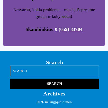
Nesvarbu, kokia problema – mes ją išspręsime
greitai ir kokybiškai!
Skambinkite:
0 (659) 83704
Search
Search
for:
Archives
2026 m. rugpjūčio mėn.