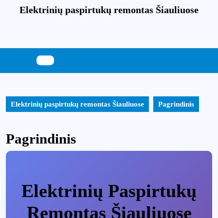
Skip
Elektrinių paspirtukų remontas Šiauliuose
to
content
Skip
to
content
Elektrinių paspirtukų remontas Šiauliuose
Pagrindinis
Pagrindinis
Elektrinių Paspirtukų
Remontas Šiauliuose