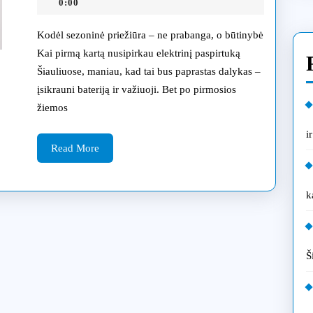
sezoninė
02-
0:00
06
priežiūra
Kodėl sezoninė priežiūra – ne prabanga, o būtinybė
Šiauliuose:
Kai pirmą kartą nusipirkau elektrinį paspirtuką
Šiauliuose, maniau, kad tai bus paprastas dalykas –
pasiruošimas
įsikrauni bateriją ir važiuoji. Bet po pirmosios
žiemai
žiemos
ir
i
Read
vasarai
Read More
More
k
Š