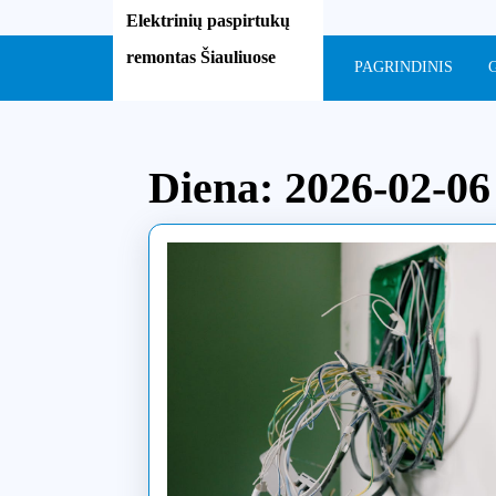
Skip
Elektrinių paspirtukų
to
remontas Šiauliuose
content
PAGRINDINIS
Skip
to
content
Diena:
2026-02-06