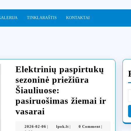
GALERIJA
TINKLARAŠTIS
KONTAKTAI
Elektrinių paspirtukų
sezoninė priežiūra
Šiauliuose:
pasiruošimas žiemai ir
Elektrinių
vasarai
paspirtukų
2026-
lpok.lt
2026-02-06
lpok.lt
0 Comment
|
|
|