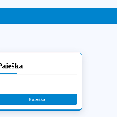
Paieška
Paieška