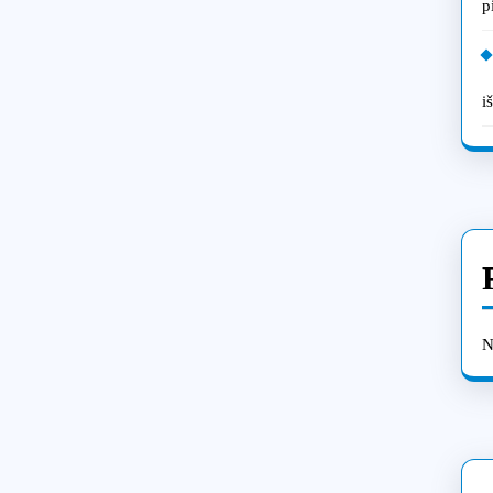
p
i
N