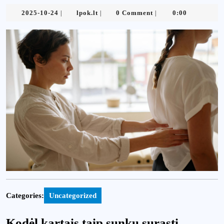
2025-
lpok.lt
2025-10-24
lpok.lt
0 Comment
0:00
|
|
|
10-
24
Categories:
Uncategorized
Kodėl kartais taip sunku surasti