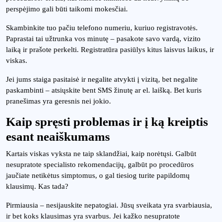
perspėjimo gali būti taikomi mokesčiai.
Skambinkite tuo pačiu telefono numeriu, kuriuo registravotės.
Paprastai tai užtrunka vos minutę – pasakote savo vardą, vizito
laiką ir prašote perkelti. Registratūra pasiūlys kitus laisvus laikus, ir
viskas.
Jei jums staiga pasitaisė ir negalite atvykti į vizitą, bet negalite
paskambinti – atsiųskite bent SMS žinutę ar el. laišką. Bet kuris
pranešimas yra geresnis nei jokio.
Kaip spręsti problemas ir į ką kreiptis
esant neaiškumams
Kartais viskas vyksta ne taip sklandžiai, kaip norėtųsi. Galbūt
nesupratote specialisto rekomendacijų, galbūt po procedūros
jaučiate netikėtus simptomus, o gal tiesiog turite papildomų
klausimų. Kas tada?
Pirmiausia – nesijauskite nepatogiai. Jūsų sveikata yra svarbiausia,
ir bet koks klausimas yra svarbus. Jei kažko nesupratote