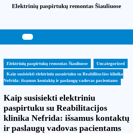
Skip
Elektrinių paspirtukų remontas Šiauliuose
to
content
Skip
to
content
Elektrinių paspirtukų remontas Šiauliuose
Uncategorized
Kaip susisiekti elektriniu paspirtuku su Reabilitacijos klinika
Nefrida: išsamus kontaktų ir paslaugų vadovas pacientams
Kaip susisiekti elektriniu
paspirtuku su Reabilitacijos
klinika Nefrida: išsamus kontaktų
ir paslaugų vadovas pacientams