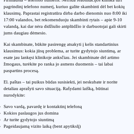
pagrindinį telefono numerį, kuriuo galite skambinti dėl bet kokių
klausimų. Paprastai registratūra dirba darbo dienomis nuo 8:00 iki
17:00 valandos, bet rekomenduoju skambinti rytais – apie 9-10
valandą, kai dar nėra didžiulio antplūdžio ir darbuotojai gali skirti
jums daugiau dėmesio.
Kai skambinate, būkite pasirengę atsakyti į kelis standartinius
klausimus: kokia jūsų problema, ar turite gydytojo siuntimą, ar
esate jau lankęsi klinikoje anksčiau. Jei skambinate dėl artimo
žmogaus, turėkite po ranka jo asmens duomenis – tai labai
paspartins procesą.
El. paštas – tai puikus būdas susisiekti, jei neskubate ir norite
detaliau aprašyti savo situaciją. Rašydami laišką, būtinai
nurodykite:
Savo vardą, pavardę ir kontaktinį telefoną
Kokios paslaugos jus domina
Ar turite gydytojo siuntimą
Pageidaujamą vizito laiką (bent apytikslį)