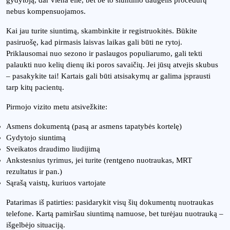
nebus kompensuojamos.
Kai jau turite siuntimą, skambinkite ir registruokitės. Būkite
pasiruošę, kad pirmasis laisvas laikas gali būti ne rytoj.
Priklausomai nuo sezono ir paslaugos populiarumo, gali tekti
palaukti nuo kelių dienų iki poros savaičių. Jei jūsų atvejis skubus
– pasakykite tai! Kartais gali būti atsisakymų ar galima įsprausti
tarp kitų pacientų.
Pirmojo vizito metu atsivežkite:
Asmens dokumentą (pasą ar asmens tapatybės kortelę)
Gydytojo siuntimą
Sveikatos draudimo liudijimą
Ankstesnius tyrimus, jei turite (rentgeno nuotraukas, MRT
rezultatus ir pan.)
Sąrašą vaistų, kuriuos vartojate
Patarimas iš patirties: pasidarykit visų šių dokumentų nuotraukas
telefone. Kartą pamiršau siuntimą namuose, bet turėjau nuotrauką –
išgelbėjo situaciją.