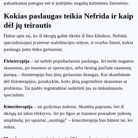
pakankamai patogus net ir judėjimo negalią turintiems žmonėms.
Kokias paslaugas teikia Nefrida ir kaip
dėl jų teirautis
Dabar apie tai, ko iš tikrųjų galite tikėtis iš šios klinikos. Nefrida
specializuojasi įvairiose reabilitacijos srityse, ir svarbu žinoti, kokia
paslauga jums tinka geriausiai.
Fizioterapija
– tai turbūt populiariausia paslauga. Jei turite nugaros
skausmus, po traumos ar operacijos, arba tiesiog jaučiate raumenų
įtampą – fizioterapija bus jūsų geriausias draugas. Kai skambinate
dėl fizioterapijos, pasakykite, koks jūsų pagrindinis skausmas ar
problema. Tai padės registratūrai suderinti jus su tinkamiausiu
specialistu.
Kineziterapija
– tai gydymas judesiu. Skamba paprasta, bet iš
tikrųjų tai labai efektyvu. Jei po ligos ar traumos praradote judesių
amplitudę, jei sąnariai „sustingę” – kineziterapija bus būtent tai, ko
reikia.