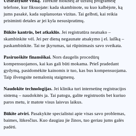
Užsirašykite viską.
Turėkite bloknelį ar užrašų programėlę
telefone, kur fiksuojate: kada skambinote, su kuo kalbėjote, ką
jums pasakė, kada suplanuotas vizitas. Tai gelbsti, kai reikia
prisiminti detales ar jei kyla nesusipratimų.
Būkite kantrūs, bet atkaklūs.
Jei registratūra neatsako –
skambinkite vėl. Jei per dieną negaunate atsakymo į el. laišką –
paskambinkite. Tai ne įkyrumas, tai rūpinimasis savo sveikata.
Pasiruoškite finansiškai.
Nors daugelis procedūrų
kompensuojamos, kai kas gali būti mokama. Prieš pradedant
gydymą, pasidomėkite kainomis ir tuo, kas bus kompensuojama.
Taip išvengsite nemalonių staigmenų.
Naudokite technologijas.
Jei klinika turi internetinę registracijos
sistemą – naudokitės ja. Tai patogu, galite registruotis bet kuriuo
paros metu, ir matote visus laisvus laikus.
Būkite atviri.
Pasakykite specialistui apie visas savo problemas,
baimes, lūkesčius. Kuo daugiau jie žinos, tuo geriau jums galės
padėti.