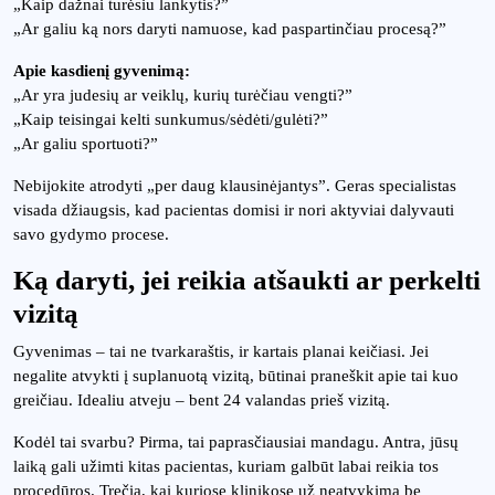
„Kaip dažnai turėsiu lankytis?”
„Ar galiu ką nors daryti namuose, kad paspartinčiau procesą?”
Apie kasdienį gyvenimą:
„Ar yra judesių ar veiklų, kurių turėčiau vengti?”
„Kaip teisingai kelti sunkumus/sėdėti/gulėti?”
„Ar galiu sportuoti?”
Nebijokite atrodyti „per daug klausinėjantys”. Geras specialistas
visada džiaugsis, kad pacientas domisi ir nori aktyviai dalyvauti
savo gydymo procese.
Ką daryti, jei reikia atšaukti ar perkelti
vizitą
Gyvenimas – tai ne tvarkaraštis, ir kartais planai keičiasi. Jei
negalite atvykti į suplanuotą vizitą, būtinai praneškit apie tai kuo
greičiau. Idealiu atveju – bent 24 valandas prieš vizitą.
Kodėl tai svarbu? Pirma, tai paprasčiausiai mandagu. Antra, jūsų
laiką gali užimti kitas pacientas, kuriam galbūt labai reikia tos
procedūros. Trečia, kai kuriose klinikose už neatvykimą be