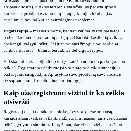
Masažas
– ne tas atpalaiduojantis SPA masažas (nors ir
atsipalaiduosite), o tikras terapinis masažas. Jis padeda spręsti
konkretias problemas: raumenų įtampą, kraujo cirkuliacijos
sutrikimus, net kai kurias neurologines problemas.
Ergoterapija
– mažiau žinoma, bet neįtikėtinai svarbi paslauga. Ji
padeda žmonėms po traumų ar ligų vėl išmokti kasdienių veiklų:
apsirengti, valgyti, rašyti. Jei jūsų artimas žmogus po insulto ar
sunkios traumos – būtinai teiraukitės dėl ergoterapijos.
Kai skambinate, nebijokite pasakyti „nežinau, kokia paslauga man
reikia”. Registratūros darbuotojai yra pratę prie tokių situacijų ir
padės jums susigaudyti. Aprašykite savo problemą savo žodžiais –
jie supranta ne tik medicininę terminologiją.
Kaip užsiregistruoti vizitui ir ko reikia
atsivežti
Registracija – tai ne raketų mokslas, bet yra keletas niuansų,
kuriuos žinant viskas vyks sklandžiau. Pirmiausia, jums greičiausiai
reikės gydytojo siuntimo. Taip, žinau, dar vienas vizitas pas šeimos
gydytoją, dar viena eilė, bet be to siuntimo daugelis procedūrų