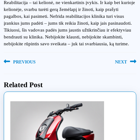
Reabilitacija – tai kelionė, ne vienkartinis įvykis. Ir kaip bet kurioje
kelionėje, svarbu turėti gerą žemėlapį ir žinoti, kaip prašyti
pagalbos, kai pasimeti. Nefrida reabilitacijos klinika turi visus
įrankius jums padėti – jums tik reikia žinoti, kaip jais pasinaudoti.
Tikiuosi, šis vadovas padės jums jaustis užtikrinčiau ir efektyviau
bendrauti su klinika. Nebijokite klausti, nebijokite skambinti,
nebijokite rūpintis savo sveikata – juk tai svarbiausia, ką turime.
Navigacija
PREVIOUS
NEXT
tarp
Previous
Next
įrašų
post:
post:
Related Post