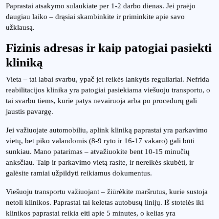
Paprastai atsakymo sulaukiate per 1-2 darbo dienas. Jei praėjo
daugiau laiko – drąsiai skambinkite ir priminkite apie savo
užklausą.
Fizinis adresas ir kaip patogiai pasiekti
kliniką
Vieta – tai labai svarbu, ypač jei reikės lankytis reguliariai. Nefrida
reabilitacijos klinika yra patogiai pasiekiama viešuoju transportu, o
tai svarbu tiems, kurie patys nevairuoja arba po procedūrų gali
jaustis pavargę.
Jei važiuojate automobiliu, aplink kliniką paprastai yra parkavimo
vietų, bet piko valandomis (8-9 ryto ir 16-17 vakaro) gali būti
sunkiau. Mano patarimas – atvažiuokite bent 10-15 minučių
anksčiau. Taip ir parkavimo vietą rasite, ir nereikės skubėti, ir
galėsite ramiai užpildyti reikiamus dokumentus.
Viešuoju transportu važiuojant – žiūrėkite maršrutus, kurie sustoja
netoli klinikos. Paprastai tai keletas autobusų linijų. Iš stotelės iki
klinikos paprastai reikia eiti apie 5 minutes, o kelias yra