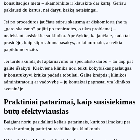
konsultacijos metu – skambinkite ir klauskite dar kartą. Geriau
paklausti du kartus, nei daryti kažką neteisingai.
Jei po procedūros jaučiate stiprų skausmą ar diskomfortą (ne tą
„gero skausmo” pojūtį po treniruotės, o tikrą problemą) –
nedelsiant susisiekite su klinika. Aprašykite, ką jaučiate, kada tai
prasidėjo, kaip stipru. Jums pasakys, ar tai normalu, ar reikia
papildomo vizito.
Jei turite skundą dėl aptarnavimo ar specialisto darbo – tai taip pat
galite išsakyti. Kiekviena klinika nori teikti kokybiškas paslaugas,
ir konstruktyvi kritika padeda tobulėti. Galite kreiptis į klinikos
administratorių ar vadovybę – jų kontaktai paprastai yra klinikos
svetainėje.
Praktiniai patarimai, kaip susisiekimas
būtų efektyviausias
Baigiant noriu pasidalinti keliais patarimais, kuriuos išmokau per
savo ir artimųjų patirtį su reabilitacijos klinikomis.