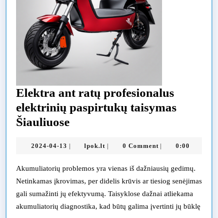
Elektra ant ratų profesionalus
elektrinių paspirtukų taisymas
Elektra
Šiauliuose
ant
2024-
lpok.lt
2024-04-13
lpok.lt
0 Comment
0:00
|
|
|
ratų
04-
profesionalus
13
Akumuliatorių problemos yra vienas iš dažniausių gedimų.
elektrinių
Netinkamas įkrovimas, per didelis krūvis ar tiesiog senėjimas
paspirtukų
gali sumažinti jų efektyvumą. Taisyklose dažnai atliekama
akumuliatorių diagnostika, kad būtų galima įvertinti jų būklę
taisymas