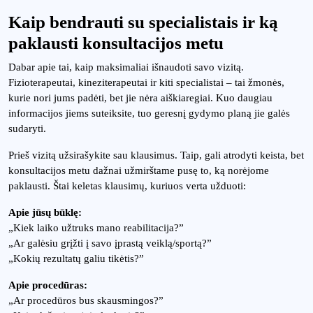
Kaip bendrauti su specialistais ir ką
paklausti konsultacijos metu
Dabar apie tai, kaip maksimaliai išnaudoti savo vizitą.
Fizioterapeutai, kineziterapeutai ir kiti specialistai – tai žmonės,
kurie nori jums padėti, bet jie nėra aiškiaregiai. Kuo daugiau
informacijos jiems suteiksite, tuo geresnį gydymo planą jie galės
sudaryti.
Prieš vizitą užsirašykite sau klausimus. Taip, gali atrodyti keista, bet
konsultacijos metu dažnai užmirštame pusę to, ką norėjome
paklausti. Štai keletas klausimų, kuriuos verta užduoti:
Apie jūsų būklę:
„Kiek laiko užtruks mano reabilitacija?”
„Ar galėsiu grįžti į savo įprastą veiklą/sportą?”
„Kokių rezultatų galiu tikėtis?”
Apie procedūras:
„Ar procedūros bus skausmingos?”