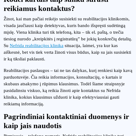
reikiamus kontaktus?
Žinot, kai man pačiai reikėjo susisiekti su reabilitacijos klinikomis,
visada jaučiausi kaip detektyvas, kuris bando išspręsti sudėtingą
mįslę. Viena klinika turi tik telefoną, kita – tik el. paštą, o trečia
tiesiog nurodo „kreipkitės į registratūrą” be jokių konkrečių detalių.
Su
Nefrida reabilitacijos klinika
situacija, laimei, yra kur kas
aiškesnė, bet vis tiek verta žinoti visus būdus, kaip su jais susisiekti
ir ką tiksliai paklausti.
Reabilitacijos paslaugos – tai ne tas dalykas, kurį renkiesi kaip kavą
parduotuvėje. Čia reikia informacijos, konsultacijų, o kartais ir
skubaus atsakymo į rūpimus klausimus. Todėl šiame straipsnyje
pasidalinsiu viskuo, ką reikia žinoti apie kontaktus su Nefrida
klinika, kokius klausimus užduoti ir kaip efektyviausiai gauti
reikiamą informaciją.
Pagrindiniai kontaktiniai duomenys ir
kaip jais naudotis
Pirmiausia – telefono numeris. Nefrida reabilitacijos klinika turi