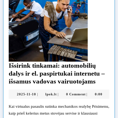
Išsirink tinkamai: automobilių
dalys ir el. paspirtukai internetu –
Išsirink
išsamus vadovas vairuotojams
tinkama
2025-
lpok.lt
2025-11-10
lpok.lt
0 Comment
0:00
|
|
|
automob
11-
dalys
10
Kai virtualus pasaulis sutinka mechanikos realybę Prisimenu,
ir
kaip prieš kelerius metus stovėjau servise ir klausiausi