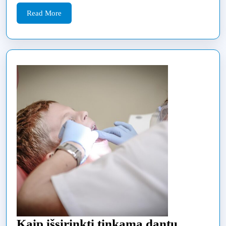
Šiauliuose
Read
Read More
More
Kaip išsirinkti tinkamą dantų