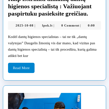
higienos specialistą : Važiuojant
Kaip
paspirtuku pasieksite greičiau.
išsirinkt
2025-
lpok.lt
2025-10-08
lpok.lt
0 Comment
0:00
|
|
|
tinkam
10-
dantų
08
Kodėl dantų higienos specialistas – tai ne tik „dantų
higieno
valytojas” Daugelis žmonių vis dar mano, kad vizitas pas
speciali
dantų higienos specialistą – tai tik procedūra, kurią galima
atlikti bet kur
:
Važiuoj
Read
Read More
paspirt
More
pasieksi
greičiau