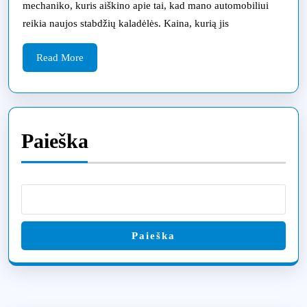
el.
mechaniko, kuris aiškino apie tai, kad mano automobiliui
reikia naujos stabdžių kaladėlės. Kaina, kurią jis
paspirt
interne
Read
Read More
–
More
išsamus
vadova
vairuot
Paieška
Paieška