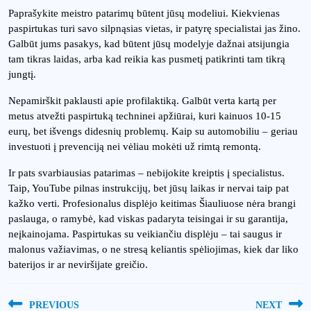
Paprašykite meistro patarimų būtent jūsų modeliui. Kiekvienas
paspirtukas turi savo silpnąsias vietas, ir patyrę specialistai jas žino.
Galbūt jums pasakys, kad būtent jūsų modelyje dažnai atsijungia
tam tikras laidas, arba kad reikia kas pusmetį patikrinti tam tikrą
jungtį.
Nepamirškit paklausti apie profilaktiką. Galbūt verta kartą per
metus atvežti paspirtuką techninei apžiūrai, kuri kainuos 10-15
eurų, bet išvengs didesnių problemų. Kaip su automobiliu – geriau
investuoti į prevenciją nei vėliau mokėti už rimtą remontą.
Ir pats svarbiausias patarimas – nebijokite kreiptis į specialistus.
Taip, YouTube pilnas instrukcijų, bet jūsų laikas ir nervai taip pat
kažko verti. Profesionalus displėjo keitimas Šiauliuose nėra brangi
paslauga, o ramybė, kad viskas padaryta teisingai ir su garantija,
neįkainojama. Paspirtukas su veikiančiu displėju – tai saugus ir
malonus važiavimas, o ne stresą keliantis spėliojimas, kiek dar liko
baterijos ir ar neviršijate greičio.
Navigacija
PREVIOUS
NEXT