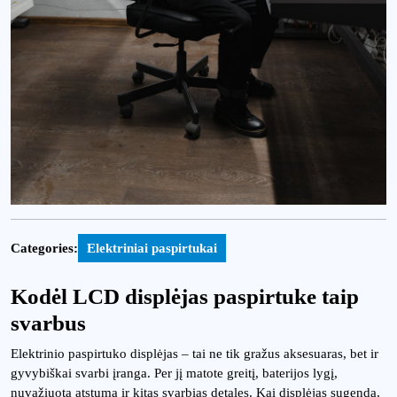
Categories:
Elektriniai paspirtukai
Kodėl LCD displėjas paspirtuke taip
svarbus
Elektrinio paspirtuko displėjas – tai ne tik gražus aksesuaras, bet ir
gyvybiškai svarbi įranga. Per jį matote greitį, baterijos lygį,
nuvažiuotą atstumą ir kitas svarbias detales. Kai displėjas sugenda,