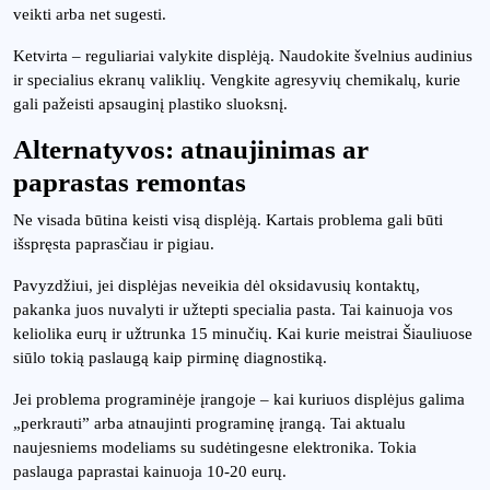
veikti arba net sugesti.
Ketvirta – reguliariai valykite displėją. Naudokite švelnius audinius
ir specialius ekranų valiklių. Vengkite agresyvių chemikalų, kurie
gali pažeisti apsauginį plastiko sluoksnį.
Alternatyvos: atnaujinimas ar
paprastas remontas
Ne visada būtina keisti visą displėją. Kartais problema gali būti
išspręsta paprasčiau ir pigiau.
Pavyzdžiui, jei displėjas neveikia dėl oksidavusių kontaktų,
pakanka juos nuvalyti ir užtepti specialia pasta. Tai kainuoja vos
keliolika eurų ir užtrunka 15 minučių. Kai kurie meistrai Šiauliuose
siūlo tokią paslaugą kaip pirminę diagnostiką.
Jei problema programinėje įrangoje – kai kuriuos displėjus galima
„perkrauti” arba atnaujinti programinę įrangą. Tai aktualu
naujesniems modeliams su sudėtingesne elektronika. Tokia
paslauga paprastai kainuoja 10-20 eurų.