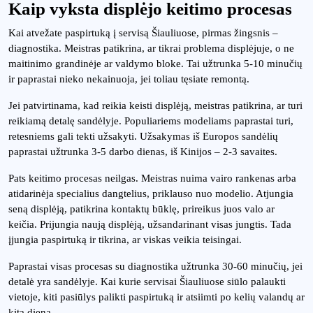
Kaip vyksta displėjo keitimo procesas
Kai atvežate paspirtuką į servisą Šiauliuose, pirmas žingsnis –
diagnostika. Meistras patikrina, ar tikrai problema displėjuje, o ne
maitinimo grandinėje ar valdymo bloke. Tai užtrunka 5-10 minučių
ir paprastai nieko nekainuoja, jei toliau tęsiate remontą.
Jei patvirtinama, kad reikia keisti displėją, meistras patikrina, ar turi
reikiamą detalę sandėlyje. Populiariems modeliams paprastai turi,
retesniems gali tekti užsakyti. Užsakymas iš Europos sandėlių
paprastai užtrunka 3-5 darbo dienas, iš Kinijos – 2-3 savaites.
Pats keitimo procesas neilgas. Meistras nuima vairo rankenas arba
atidarinėja specialius dangtelius, priklauso nuo modelio. Atjungia
seną displėją, patikrina kontaktų būklę, prireikus juos valo ar
keičia. Prijungia naują displėją, užsandarinant visas jungtis. Tada
įjungia paspirtuką ir tikrina, ar viskas veikia teisingai.
Paprastai visas procesas su diagnostika užtrunka 30-60 minučių, jei
detalė yra sandėlyje. Kai kurie servisai Šiauliuose siūlo palaukti
vietoje, kiti pasiūlys palikti paspirtuką ir atsiimti po kelių valandų ar
kitą dieną.