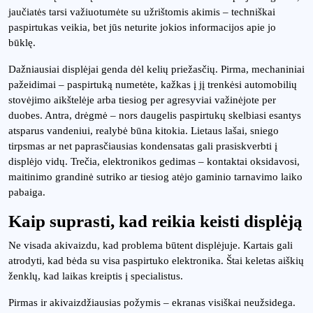
jaučiatės tarsi važiuotumėte su užrištomis akimis – techniškai
paspirtukas veikia, bet jūs neturite jokios informacijos apie jo
būklę.
Dažniausiai displėjai genda dėl kelių priežasčių. Pirma, mechaniniai
pažeidimai – paspirtuką numetėte, kažkas į jį trenkėsi automobilių
stovėjimo aikštelėje arba tiesiog per agresyviai važinėjote per
duobes. Antra, drėgmė – nors daugelis paspirtukų skelbiasi esantys
atsparus vandeniui, realybė būna kitokia. Lietaus lašai, sniego
tirpsmas ar net paprasčiausias kondensatas gali prasiskverbti į
displėjo vidų. Trečia, elektronikos gedimas – kontaktai oksidavosi,
maitinimo grandinė sutriko ar tiesiog atėjo gaminio tarnavimo laiko
pabaiga.
Kaip suprasti, kad reikia keisti displėją
Ne visada akivaizdu, kad problema būtent displėjuje. Kartais gali
atrodyti, kad bėda su visa paspirtuko elektronika. Štai keletas aiškių
ženklų, kad laikas kreiptis į specialistus.
Pirmas ir akivaizdžiausias požymis – ekranas visiškai neužsidega.