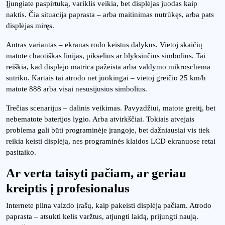
Įjungiate paspirtuką, variklis veikia, bet displėjas juodas kaip
naktis. Čia situacija paprasta – arba maitinimas nutrūkęs, arba pats
displėjas miręs.
Antras variantas – ekranas rodo keistus dalykus. Vietoj skaičių
matote chaotiškas linijas, pikselius ar blyksinčius simbolius. Tai
reiškia, kad displėjo matrica pažeista arba valdymo mikroschema
sutriko. Kartais tai atrodo net juokingai – vietoj greičio 25 km/h
matote 888 arba visai nesusijusius simbolius.
Trečias scenarijus – dalinis veikimas. Pavyzdžiui, matote greitį, bet
nebematote baterijos lygio. Arba atvirkščiai. Tokiais atvejais
problema gali būti programinėje įrangoje, bet dažniausiai vis tiek
reikia keisti displėją, nes programinės klaidos LCD ekranuose retai
pasitaiko.
Ar verta taisyti pačiam, ar geriau
kreiptis į profesionalus
Internete pilna vaizdo įrašų, kaip pakeisti displėją pačiam. Atrodo
paprasta – atsukti kelis varžtus, atjungti laidą, prijungti naują.