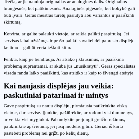
Trečia, ar jie naudoja originalias ar analogines dalis. Originalios
brangesnės, bet patikimesnės. Analoginės pigesnės, bet kokybė gali
būti įvairi. Geras meistras turėtų pasiūlyti abu variantus ir paaiškinti
skirtumą.
Ketvirta, ar galite palaukti vietoje, ar reikia palikti paspirtuką. Jei
servisas labai užsiėmęs ir prašo palikti savaitei dėl paprasto displėjo
keitimo – galbūt verta ieškoti kitur.
Penkta, kaip jie bendrauja. Ar atsako į klausimus, ar paaiškina
problemą suprantamai, ar skuba jus „nusikratyti”. Geras specialistas
visada randa laiko paaiškinti, kas atsitiko ir kaip to išvengti ateityje.
Kai naujasis displėjas jau veikia:
paskutiniai patarimai ir mintys
Gavę paspirtuką su nauju displėju, pirmiausia patikrinkite viską
vietoje, dar servise. Įjunkite, pažiūrėkite, ar rodomi visi duomenys,
ar veikia visi mygtukai. Pabandykite perjungti greičio režimus,
patikrinkite apšvietimą, jei jūsų modelis jį turi. Geriau iš karto
pastebėti problemą nei grįžti po kelių dienų.