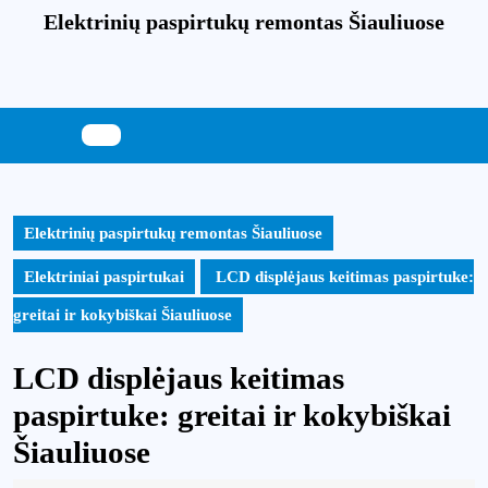
Skip
Elektrinių paspirtukų remontas Šiauliuose
to
content
Skip
to
content
Elektrinių paspirtukų remontas Šiauliuose
Elektriniai paspirtukai
LCD displėjaus keitimas paspirtuke:
greitai ir kokybiškai Šiauliuose
LCD displėjaus keitimas
paspirtuke: greitai ir kokybiškai
Šiauliuose