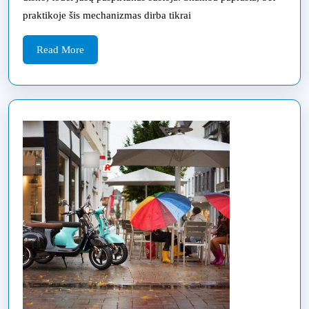
praktikoje šis mechanizmas dirba tikrai
hidraulinis
variantai
Read
Read More
More