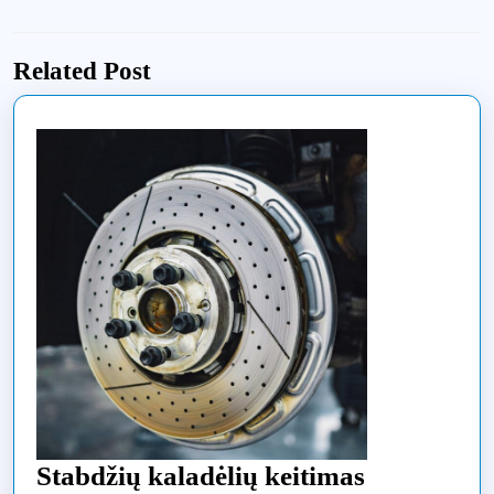
tarp
Previous
Next
įrašų
post:
post:
Related Post
Stabdžių kaladėlių keitimas