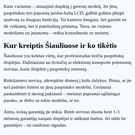
Kitas variantas – atnaujinti displėją į geresnį modelį. Jei jūsų
paspirtukas turi paprastą juodai-baltą LCD, galbūt galima įdiegti
spalvotą su daugiau funkcijų. Tai kainuos daugiau, bet gausite ne
tik veikiantį, bet ir patobulintą prietaisą. Tiesa, ne visiems
modeliams tai įmanoma – reikia konsultuotis su meistru.
Kur kreiptis Šiauliuose ir ko tikėtis
Šiauliuose yra keletas vietų, kur profesionaliai keičia paspirtukų
displėjus. Dažniausiai tai dviračių ar elektrinių transporto priemonių
servisai, kurie išsiplėtė į paspirtukų remontą.
Rinkdamiesi servisą, atkreipkite dėmesį į kelis dalykus. Pirma, ar jie
turi patirties būtent su jūsų paspirtuko modeliu. Geriausia
paskambinti ir tiesiog paklausti – meistrai paprastai sąžiningai
pasako, ar dirbo su tokiu modeliu, ar ne.
Antra, kokią garantiją jie teikia. Rimti servisai duoda bent 1-3
mėnesių garantiją naujam displėjui ir atliktam darbui. Jei siūlo be
garantijos – tai raudonas signalas.