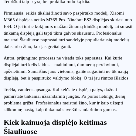
Teoriškai taip ir yra, bet praktika rodo ką kita.
Pirmiausia, reikia tiksliai žinoti savo paspirtuko modelį. Xiaomi
M365 displėjas netiks M365 Pro. Ninebot ES2 displėjas skiriasi nuo
ES4. O jei turite kokį nors mažiau žinomą kinišką modelį, tai surasti
tinkamą displėją gali tapti tikru galvos skausmu. Profesionalūs
meistrai Šiauliuose paprastai turi sandėlyje populiariausių modelių
dalis arba žino, kur jas greitai gauti.
Antra, prijungimo procesas ne visada toks paprastas. Kai kurie
displėjai turi kelis laidus – maitinimui, duomenų perdavimui,
apšvietimui. Sumaišius juos vietomis, galite sugadinti ne tik naują
displėją, bet ir paspirtuko valdymo bloką. O tai jau rimtos išlaidos.
Trečia, vandens apsauga. Kai keičiate displėją patys, dažnai
pamirštate tinkamai užsandarinti jungtis. Po poros lietingų dienų
problema grįžta. Profesionalūs meistrai žino, kur ir kaip užtepti
silikoninę pastą, kaip tinkamai suveržti sandarinimo gumas.
Kiek kainuoja displėjo keitimas
Šiauliuose