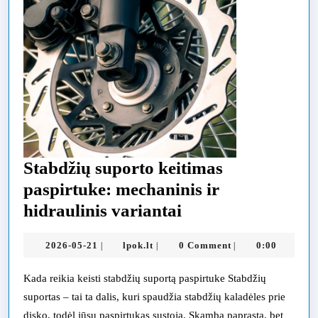
Stabdžių suporto keitimas
paspirtuke: mechaninis ir
Stabdžių
hidraulinis variantai
suporto
2026-
lpok.lt
2026-05-21
lpok.lt
0 Comment
0:00
|
|
|
keitimas
05-
paspirtuke:
21
Kada reikia keisti stabdžių suportą paspirtuke Stabdžių
mechaninis
suportas – tai ta dalis, kuri spaudžia stabdžių kaladėles prie
ir
disko, todėl jūsų paspirtukas sustoja. Skamba paprasta, bet