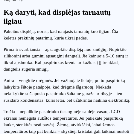
Ką daryti, kad displėjas tarnautų
ilgiau
Pakeitus displėją, norisi, kad naujasis tarnautų kuo ilgiau. Čia
keletas praktinių patarimų, kurie tikrai padės.
Pirma ir svarbiausia – apsaugokite displėją nuo smūgių. Nupirkite
silikoninį arba guminį apsauginį dangtelį. Jie kainuoja 5-10 eurų ir
tikrai apsimoka. Kai paspirtukas krenta ar kažkas į jį trenkiasi,
dangtelis sugeria smūgį.
Antra – vengkite drėgmės. Jei važiuojate lietuje, po to paspirtuką
laikykite šiltoje patalpoje, kad drėgmė išgaruotų. Niekada
nelaikykite sušlapusio paspirtuko šaltame garaže ar rūsyje – ten
susidaro kondensatas, kuris lėtai, bet užtikrintai naikina elektroniką.
Trečia – nepalikite paspirtuko tiesioginėje saulėje vasarą. LCD
ekranai nemėgsta aukštos temperatūros. Jei paliekate paspirtuką
lauke, stenkitės rasti pavėsį. Žiemą, atvirkščiai, labai žemos
temperatūros taip pat kenkia – skystieji kristalai gali laikinai nustoti