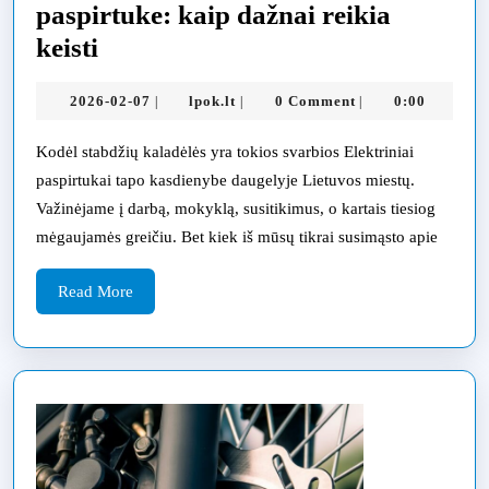
paspirtuke: kaip dažnai reikia
Stabdžių
keisti
kaladėlių
2026-
lpok.lt
2026-02-07
lpok.lt
0 Comment
0:00
|
|
|
keitimas
02-
paspirtuke:
07
Kodėl stabdžių kaladėlės yra tokios svarbios Elektriniai
kaip
paspirtukai tapo kasdienybe daugelyje Lietuvos miestų.
dažnai
Važinėjame į darbą, mokyklą, susitikimus, o kartais tiesiog
mėgaujamės greičiu. Bet kiek iš mūsų tikrai susimąsto apie
reikia
keisti
Read
Read More
More