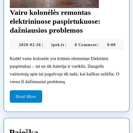
Vairo kolonėlės remontas
elektriniuose paspirtukuose:
Vairo
dažniausios problemos
kolonėlės
2026-
lpok.lt
2026-02-20
lpok.lt
0 Comment
0:00
|
|
|
remontas
02-
elektriniuose
20
Kodėl vairo kolonėlė yra kritinis elementas Elektrinis
paspirtukuose:
paspirtukas – tai ne tik baterija ir variklis. Daugelis
dažniausios
vairuotojų apie tai pagalvoja tik tada, kai kažkas sulūžta. O
viena iš dažniausiai problemų
problemos
Read
Read More
More
Paieška