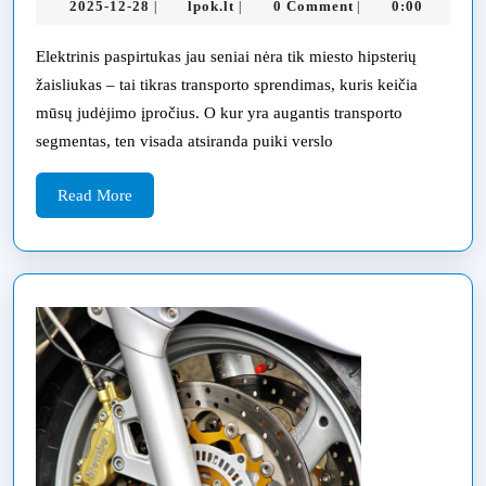
2025-
lpok.lt
2025-12-28
lpok.lt
0 Comment
0:00
|
|
|
parduotuvės,
12-
elektrinių
28
Elektrinis paspirtukas jau seniai nėra tik miesto hipsterių
paspirtukų
žaisliukas – tai tikras transporto sprendimas, kuris keičia
atsarginių
mūsų judėjimo įpročius. O kur yra augantis transporto
segmentas, ten visada atsiranda puiki verslo
dalių
ir
Read
Read More
remonto,
More
paslaugos