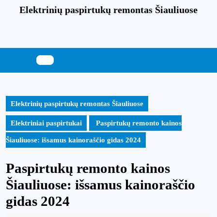
Skip
Elektrinių paspirtukų remontas Šiauliuose
to
content
Skip
to
content
Elektrinių paspirtukų remontas Šiauliuose
Elektriniai paspirtukai
Paspirtukų remonto kainos
Šiauliuose: išsamus kainoraščio gidas 2024
Paspirtukų remonto kainos
Šiauliuose: išsamus kainoraščio
gidas 2024