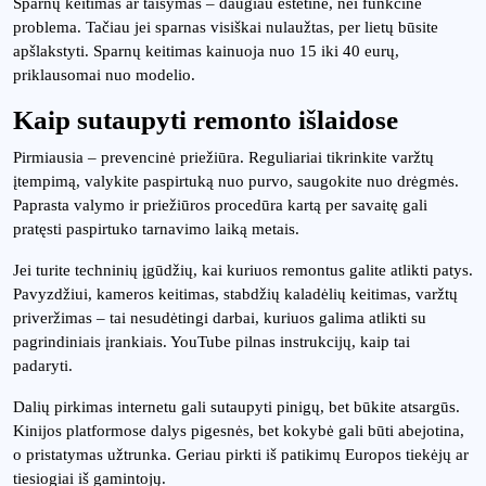
Sparnų keitimas ar taisymas – daugiau estetinė, nei funkcinė
problema. Tačiau jei sparnas visiškai nulaužtas, per lietų būsite
apšlakstyti. Sparnų keitimas kainuoja nuo 15 iki 40 eurų,
priklausomai nuo modelio.
Kaip sutaupyti remonto išlaidose
Pirmiausia – prevencinė priežiūra. Reguliariai tikrinkite varžtų
įtempimą, valykite paspirtuką nuo purvo, saugokite nuo drėgmės.
Paprasta valymo ir priežiūros procedūra kartą per savaitę gali
pratęsti paspirtuko tarnavimo laiką metais.
Jei turite techninių įgūdžių, kai kuriuos remontus galite atlikti patys.
Pavyzdžiui, kameros keitimas, stabdžių kaladėlių keitimas, varžtų
priveržimas – tai nesudėtingi darbai, kuriuos galima atlikti su
pagrindiniais įrankiais. YouTube pilnas instrukcijų, kaip tai
padaryti.
Dalių pirkimas internetu gali sutaupyti pinigų, bet būkite atsargūs.
Kinijos platformose dalys pigesnės, bet kokybė gali būti abejotina,
o pristatymas užtrunka. Geriau pirkti iš patikimų Europos tiekėjų ar
tiesiogiai iš gamintojų.