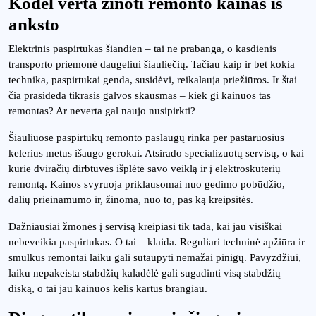
Kodėl verta žinoti remonto kainas iš
anksto
Elektrinis paspirtukas šiandien – tai ne prabanga, o kasdienis
transporto priemonė daugeliui šiauliečių. Tačiau kaip ir bet kokia
technika, paspirtukai genda, susidėvi, reikalauja priežiūros. Ir štai
čia prasideda tikrasis galvos skausmas – kiek gi kainuos tas
remontas? Ar neverta gal naujo nusipirkti?
Šiauliuose paspirtukų remonto paslaugų rinka per pastaruosius
kelerius metus išaugo gerokai. Atsirado specializuotų servisų, o kai
kurie dviračių dirbtuvės išplėtė savo veiklą ir į elektroskūterių
remontą. Kainos svyruoja priklausomai nuo gedimo pobūdžio,
dalių prieinamumo ir, žinoma, nuo to, pas ką kreipsitės.
Dažniausiai žmonės į servisą kreipiasi tik tada, kai jau visiškai
nebeveikia paspirtukas. O tai – klaida. Reguliari techninė apžiūra ir
smulkūs remontai laiku gali sutaupyti nemažai pinigų. Pavyzdžiui,
laiku nepakeista stabdžių kaladėlė gali sugadinti visą stabdžių
diską, o tai jau kainuos kelis kartus brangiau.