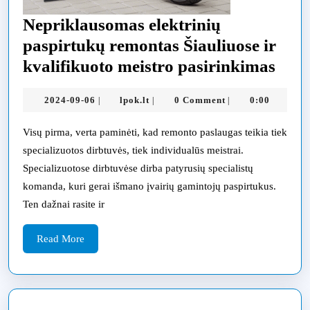
Nepriklausomas elektrinių
paspirtukų remontas Šiauliuose ir
Nepr
kvalifikuoto meistro pasirinkimas
elek
2024-
lpok.lt
2024-09-06
lpok.lt
0 Comment
0:00
|
|
|
pasp
09-
remo
06
Visų pirma, verta paminėti, kad remonto paslaugas teikia tiek
Šiau
specializuotos dirbtuvės, tiek individualūs meistrai.
ir
Specializuotose dirbtuvėse dirba patyrusių specialistų
komanda, kuri gerai išmano įvairių gamintojų paspirtukus.
kval
Ten dažnai rasite ir
meis
pasi
Read
Read More
More