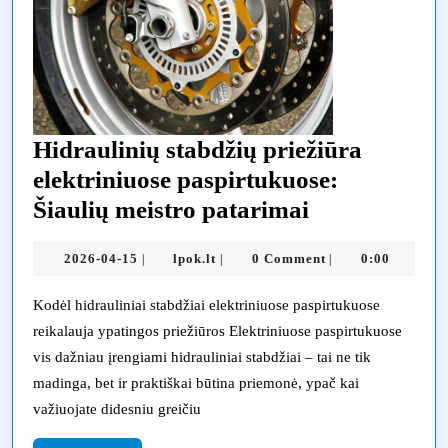
Hidraulinių stabdžių priežiūra
elektriniuose paspirtukuose:
Hidraulinių
Šiaulių meistro patarimai
stabdžių
2026-
lpok.lt
2026-04-15
lpok.lt
0 Comment
0:00
|
|
|
priežiūra
04-
elektriniuose
15
Kodėl hidrauliniai stabdžiai elektriniuose paspirtukuose
paspirtukuos
reikalauja ypatingos priežiūros Elektriniuose paspirtukuose
Šiaulių
vis dažniau įrengiami hidrauliniai stabdžiai – tai ne tik
madinga, bet ir praktiškai būtina priemonė, ypač kai
meistro
važiuojate didesniu greičiu
patarimai