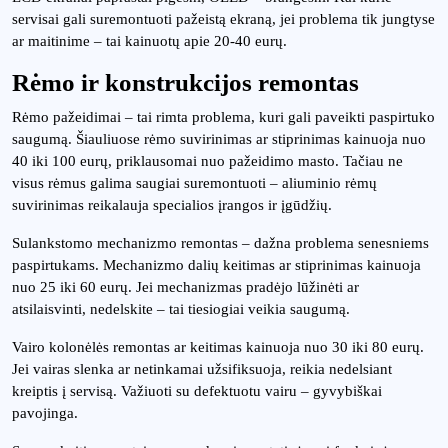
servisai gali suremontuoti pažeistą ekraną, jei problema tik jungtyse
ar maitinime – tai kainuotų apie 20-40 eurų.
Rėmo ir konstrukcijos remontas
Rėmo pažeidimai – tai rimta problema, kuri gali paveikti paspirtuko
saugumą. Šiauliuose rėmo suvirinimas ar stiprinimas kainuoja nuo
40 iki 100 eurų, priklausomai nuo pažeidimo masto. Tačiau ne
visus rėmus galima saugiai suremontuoti – aliuminio rėmų
suvirinimas reikalauja specialios įrangos ir įgūdžių.
Sulankstomo mechanizmo remontas – dažna problema senesniems
paspirtukams. Mechanizmo dalių keitimas ar stiprinimas kainuoja
nuo 25 iki 60 eurų. Jei mechanizmas pradėjo lūžinėti ar
atsilaisvinti, nedelskite – tai tiesiogiai veikia saugumą.
Vairo kolonėlės remontas ar keitimas kainuoja nuo 30 iki 80 eurų.
Jei vairas slenka ar netinkamai užsifiksuoja, reikia nedelsiant
kreiptis į servisą. Važiuoti su defektuotu vairu – gyvybiškai
pavojinga.