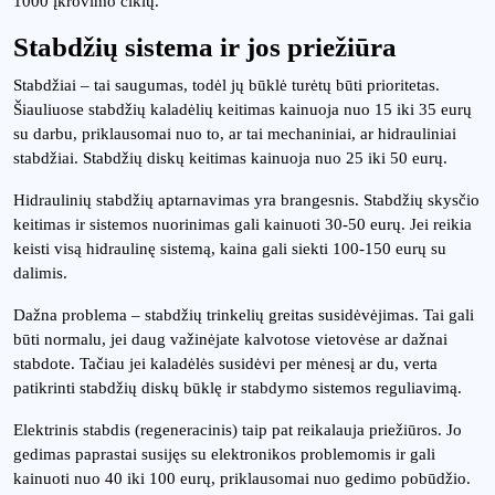
1000 įkrovimo ciklų.
Stabdžių sistema ir jos priežiūra
Stabdžiai – tai saugumas, todėl jų būklė turėtų būti prioritetas.
Šiauliuose stabdžių kaladėlių keitimas kainuoja nuo 15 iki 35 eurų
su darbu, priklausomai nuo to, ar tai mechaniniai, ar hidrauliniai
stabdžiai. Stabdžių diskų keitimas kainuoja nuo 25 iki 50 eurų.
Hidraulinių stabdžių aptarnavimas yra brangesnis. Stabdžių skysčio
keitimas ir sistemos nuorinimas gali kainuoti 30-50 eurų. Jei reikia
keisti visą hidraulinę sistemą, kaina gali siekti 100-150 eurų su
dalimis.
Dažna problema – stabdžių trinkelių greitas susidėvėjimas. Tai gali
būti normalu, jei daug važinėjate kalvotose vietovėse ar dažnai
stabdote. Tačiau jei kaladėlės susidėvi per mėnesį ar du, verta
patikrinti stabdžių diskų būklę ir stabdymo sistemos reguliavimą.
Elektrinis stabdis (regeneracinis) taip pat reikalauja priežiūros. Jo
gedimas paprastai susijęs su elektronikos problemomis ir gali
kainuoti nuo 40 iki 100 eurų, priklausomai nuo gedimo pobūdžio.