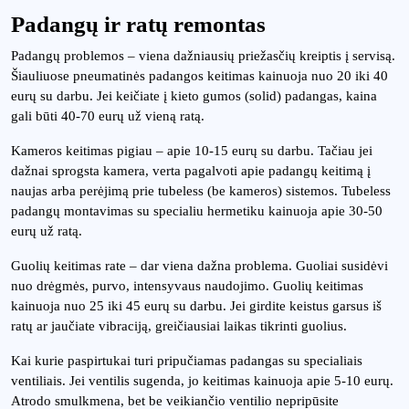
Padangų ir ratų remontas
Padangų problemos – viena dažniausių priežasčių kreiptis į servisą.
Šiauliuose pneumatinės padangos keitimas kainuoja nuo 20 iki 40
eurų su darbu. Jei keičiate į kieto gumos (solid) padangas, kaina
gali būti 40-70 eurų už vieną ratą.
Kameros keitimas pigiau – apie 10-15 eurų su darbu. Tačiau jei
dažnai sprogsta kamera, verta pagalvoti apie padangų keitimą į
naujas arba perėjimą prie tubeless (be kameros) sistemos. Tubeless
padangų montavimas su specialiu hermetiku kainuoja apie 30-50
eurų už ratą.
Guolių keitimas rate – dar viena dažna problema. Guoliai susidėvi
nuo drėgmės, purvo, intensyvaus naudojimo. Guolių keitimas
kainuoja nuo 25 iki 45 eurų su darbu. Jei girdite keistus garsus iš
ratų ar jaučiate vibraciją, greičiausiai laikas tikrinti guolius.
Kai kurie paspirtukai turi pripučiamas padangas su specialiais
ventiliais. Jei ventilis sugenda, jo keitimas kainuoja apie 5-10 eurų.
Atrodo smulkmena, bet be veikiančio ventilio nepripūsite