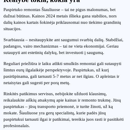
Paspirtuko remontas Šiauliuose – tai ne pigus malonumas, bet
dažnai būtinas. Kainos 2024 metais išlieka gana stabilios, nors
dalių kainos kartais šokinėja priklausomai nuo tiekimo grandinių
situacijos.
Svarbiausia – nesitaupykite ant saugumui svarbių dalių. Stabdžiai,
padangos, vairo mechanizmas – tai ne vieta ekonomijai. Geriau
sutaupyti ant estetinių dalykų, bet investuoti į saugumą.
Reguliari priežiūra ir laiku atlikti smulkūs remontai gali sutaupyti
šimtus eurų ilgalaikėje perspektyvoje. Paspirtukas, už kurį
pasirūpinama, gali tarnauti 5-7 metus ar net ilgiau. O apleistas ir
netaisytas gali sugesti per porą metų.
Rinkitės patikimus servisus, nebijokite užduoti klausimų,
reikalaukite aiškių atsakymų apie kainas ir remonto trukmę. Jūsų
paspirtukas – jūsų transporto priemonė, ir turite žinoti, už ką
mokate. Šiauliuose yra gerų specialistų, kurie padės jūsų
paspirtukui tarnauti ilgai ir patikimai, tereikia juos rasti ir pasitikėti
profesionalais.