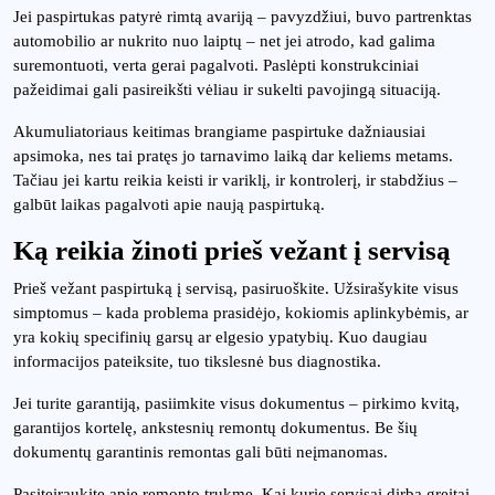
Jei paspirtukas patyrė rimtą avariją – pavyzdžiui, buvo partrenktas
automobilio ar nukrito nuo laiptų – net jei atrodo, kad galima
suremontuoti, verta gerai pagalvoti. Paslėpti konstrukciniai
pažeidimai gali pasireikšti vėliau ir sukelti pavojingą situaciją.
Akumuliatoriaus keitimas brangiame paspirtuke dažniausiai
apsimoka, nes tai pratęs jo tarnavimo laiką dar keliems metams.
Tačiau jei kartu reikia keisti ir variklį, ir kontrolerį, ir stabdžius –
galbūt laikas pagalvoti apie naują paspirtuką.
Ką reikia žinoti prieš vežant į servisą
Prieš vežant paspirtuką į servisą, pasiruoškite. Užsirašykite visus
simptomus – kada problema prasidėjo, kokiomis aplinkybėmis, ar
yra kokių specifinių garsų ar elgesio ypatybių. Kuo daugiau
informacijos pateiksite, tuo tikslesnė bus diagnostika.
Jei turite garantiją, pasiimkite visus dokumentus – pirkimo kvitą,
garantijos kortelę, ankstesnių remontų dokumentus. Be šių
dokumentų garantinis remontas gali būti neįmanomas.
Pasiteiraukite apie remonto trukmę. Kai kurie servisai dirba greitai