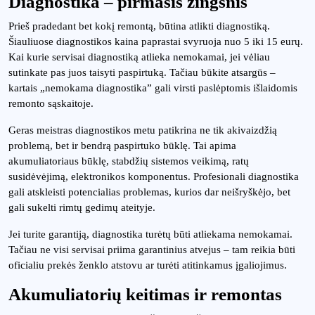
Diagnostika – pirmasis žingsnis
Prieš pradedant bet kokį remontą, būtina atlikti diagnostiką.
Šiauliuose diagnostikos kaina paprastai svyruoja nuo 5 iki 15 eurų.
Kai kurie servisai diagnostiką atlieka nemokamai, jei vėliau
sutinkate pas juos taisyti paspirtuką. Tačiau būkite atsargūs –
kartais „nemokama diagnostika” gali virsti paslėptomis išlaidomis
remonto sąskaitoje.
Geras meistras diagnostikos metu patikrina ne tik akivaizdžią
problemą, bet ir bendrą paspirtuko būklę. Tai apima
akumuliatoriaus būklę, stabdžių sistemos veikimą, ratų
susidėvėjimą, elektronikos komponentus. Profesionali diagnostika
gali atskleisti potencialias problemas, kurios dar neišryškėjo, bet
gali sukelti rimtų gedimų ateityje.
Jei turite garantiją, diagnostika turėtų būti atliekama nemokamai.
Tačiau ne visi servisai priima garantinius atvejus – tam reikia būti
oficialiu prekės ženklo atstovu ar turėti atitinkamus įgaliojimus.
Akumuliatorių keitimas ir remontas