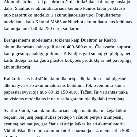
Akumuliatorius – tai paspirtuko širdis ir dažniausiai brangiausia jo
dalis. Šiauliuose akumuliatoriaus keitimo kainos labai priklauso
nuo paspirtuko modelio ir akumuliatoriaus tipo. Populiariems
modeliams kaip Xiaomi M365 ar Ninebot akumuliatoriaus keitimas
kainuoja nuo 150 iki 250 eurų su darbu.
Brangesniems modeliams, tokiems kaip Dualtron ar Kaabo,
akumuliatoriaus kaina gali siekti 400-800 eurų. Čia svarbu suprasti,
kad pigesnių analogų pirkimas iš Kinijos gali sutaupyti pinigų, bet
kartu didėja rizika gauti prastos kokybės produktą ar net pavojingą
akumuliatorių.
Kai kurie servisai siūlo akumuliatorių celių keitimą – tai pigesnė
alternatyva viso akumuliatoriaus keitimui. Tokio remonto kaina
paprastai svyruoja nuo 80 iki 150 eurų. Tačiau šis variantas tinka
ne visiems modeliams ir ne visada garantuoja ilgalaikį rezultatą.
Svarbu žinoti, kad akumuliatoriaus talpa natūraliai mažėja laikui
bėgant. Jei jūsų paspirtukas pradėjo važiuoti perpus trumpesnį
atstumą nei naujas, greičiausiai atėjo laikas keisti akumuliatorių.
Vidutiniškai litio jonų akumuliatorius tarnauja 2-4 metus arba 500-