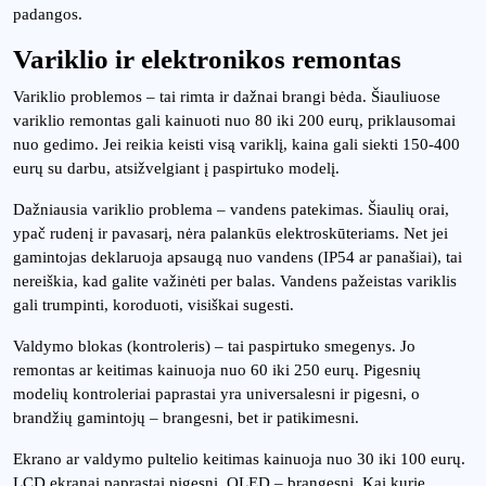
padangos.
Variklio ir elektronikos remontas
Variklio problemos – tai rimta ir dažnai brangi bėda. Šiauliuose
variklio remontas gali kainuoti nuo 80 iki 200 eurų, priklausomai
nuo gedimo. Jei reikia keisti visą variklį, kaina gali siekti 150-400
eurų su darbu, atsižvelgiant į paspirtuko modelį.
Dažniausia variklio problema – vandens patekimas. Šiaulių orai,
ypač rudenį ir pavasarį, nėra palankūs elektroskūteriams. Net jei
gamintojas deklaruoja apsaugą nuo vandens (IP54 ar panašiai), tai
nereiškia, kad galite važinėti per balas. Vandens pažeistas variklis
gali trumpinti, koroduoti, visiškai sugesti.
Valdymo blokas (kontroleris) – tai paspirtuko smegenys. Jo
remontas ar keitimas kainuoja nuo 60 iki 250 eurų. Pigesnių
modelių kontroleriai paprastai yra universalesni ir pigesni, o
brandžių gamintojų – brangesni, bet ir patikimesni.
Ekrano ar valdymo pultelio keitimas kainuoja nuo 30 iki 100 eurų.
LCD ekranai paprastai pigesni, OLED – brangesni. Kai kurie