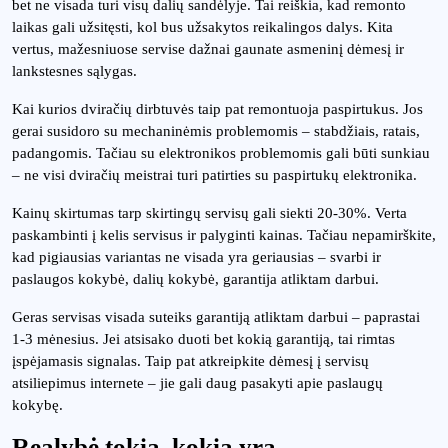
bet ne visada turi visų dalių sandėlyje. Tai reiškia, kad remonto
laikas gali užsitęsti, kol bus užsakytos reikalingos dalys. Kita
vertus, mažesniuose servise dažnai gaunate asmeninį dėmesį ir
lankstesnes sąlygas.
Kai kurios dviračių dirbtuvės taip pat remontuoja paspirtukus. Jos
gerai susidoro su mechaninėmis problemomis – stabdžiais, ratais,
padangomis. Tačiau su elektronikos problemomis gali būti sunkiau
– ne visi dviračių meistrai turi patirties su paspirtukų elektronika.
Kainų skirtumas tarp skirtingų servisų gali siekti 20-30%. Verta
paskambinti į kelis servisus ir palyginti kainas. Tačiau nepamirškite,
kad pigiausias variantas ne visada yra geriausias – svarbi ir
paslaugos kokybė, dalių kokybė, garantija atliktam darbui.
Geras servisas visada suteiks garantiją atliktam darbui – paprastai
1-3 mėnesius. Jei atsisako duoti bet kokią garantiją, tai rimtas
įspėjamasis signalas. Taip pat atkreipkite dėmesį į servisų
atsiliepimus internete – jie gali daug pasakyti apie paslaugų
kokybę.
Realybė tokia, kokia yra