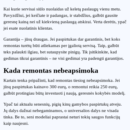
Kai kurie servisai siūlo nuolaidas už keletą paslaugų vienu metu.
Pavyzdžiui, jei keičiate ir padangas, ir stabdžius, galbūt gausite
geresnę kainą nei už kiekvieną paslaugą atskirai. Verta derėtis, ypač
jei esate nuolatinis klientas.
Garantija – jūsų draugas. Jei paspirtukas dar garantinis, bet koks
remontas turėtų būti atliekamas per įgaliotą servisą. Taip, galbūt
teks palaukti ilgiau, bet sutaupysite pinigų. Tik įsitikinkite, kad
gedimas tikrai garantinis – ne visi gedimai yra padengti garantijos.
Kada remontas nebeapsimoka
Kartais tenka pripažinti, kad remontas tiesiog nebeapsimoka. Jei
jūsų paspirtukas kainavo 300 eurų, o remontui reikia 250 eurų,
galbūt protingiau būtų investuoti į naują, geresnės kokybės modelį.
Ypač tai aktualu senesnių, pigių kinų gamybos paspirtukų atveju.
Jų dalys dažnai nebegaminamos, o universalios dalys ne visada
tinka. Be to, seni modeliai paprastai neturi tokių saugos funkcijų
kaip naujesni.