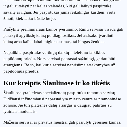
ir gali sutaisyti per kelias valandas, kiti gali laikyti paspirtuką
savaitę ar ilgiau. Jei paspirtukas jums reikalingas kasdien, verta
žinoti, kiek laiko būsite be jo.
Prašykite preliminaraus kainos įvertinimo. Rimti servisai visada gali
pasakyti apytikslę kainą po diagnostikos. Jei atsisako įvardinti
kainą arba kalba labai miglotas sumas, tai blogas ženklas.
Nepalikite paspirtuke vertingų daiktų – telefono laikiklio,
papildomų priedų. Nors servisai paprastai sąžiningi, geriau būti
atsargiems. Be to, kai kurie servisai neprisiima atsakomybės už
papildomus priedus.
Kur kreiptis Šiauliuose ir ko tikėtis
Šiauliuose yra keletas specializuotų paspirtukų remonto servisų.
Didžiausi ir žinomiausi paprastai yra miesto centre ar pramoninėse
zonose. Jie turi platesnes dalių atsargas ir daugiau patirties su
įvairiais modeliais.
Mažesni servisai ar privatūs meistrai gali pasiūlyti geresnes kainas,