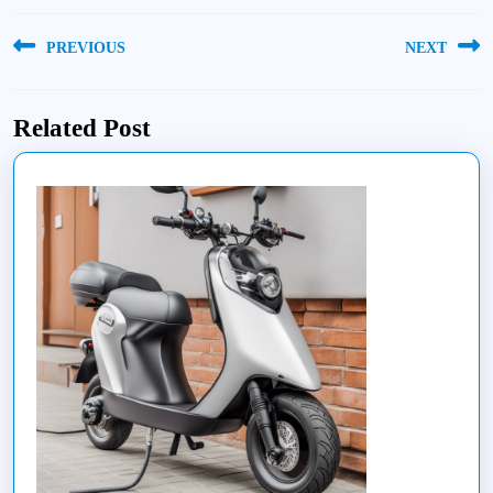
Navigacija
PREVIOUS
NEXT
tarp
Previous
Next
įrašų
post:
post:
Related Post