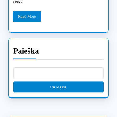
sprend
saugų
Šiauli
Read
Read More
More
Paieška
Paieška