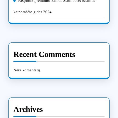
Paspirtukų remonto kainos Šiauliuose: išsamus
kainoraščio gidas 2024
Recent Comments
Nėra komentarų.
Archives