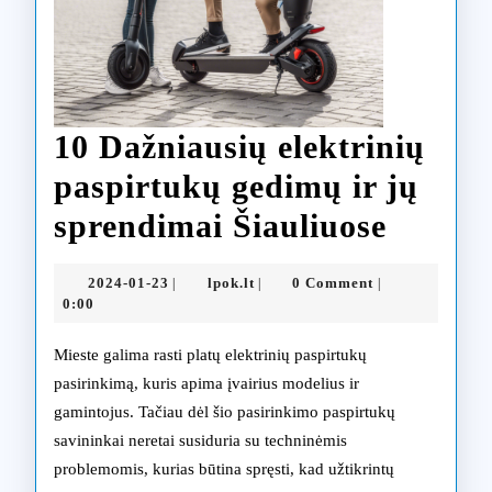
10 Dažniausių elektrinių
paspirtukų gedimų ir jų
10
sprendimai Šiauliuose
Dažnia
2024-
lpok.lt
2024-01-23
lpok.lt
0 Comment
|
|
|
elektri
01-
0:00
23
paspir
Mieste galima rasti platų elektrinių paspirtukų
gedim
pasirinkimą, kuris apima įvairius modelius ir
gamintojus. Tačiau dėl šio pasirinkimo paspirtukų
ir
savininkai neretai susiduria su techninėmis
jų
problemomis, kurias būtina spręsti, kad užtikrintų