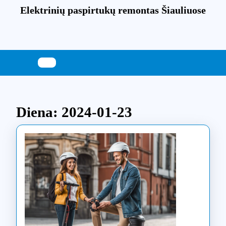
Skip
Elektrinių paspirtukų remontas Šiauliuose
to
content
Skip
to
content
Diena:
2024-01-23