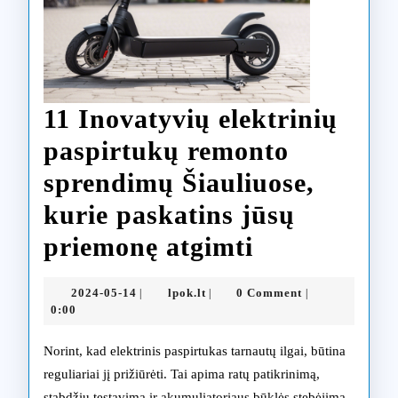
11 Inovatyvių elektrinių
paspirtukų remonto
sprendimų Šiauliuose,
kurie paskatins jūsų
11
priemonę atgimti
Inovatyvių
2024-
lpok.lt
2024-05-14
lpok.lt
0 Comment
|
|
|
elektrinių
05-
0:00
14
paspirtukų
Norint, kad elektrinis paspirtukas tarnautų ilgai, būtina
remonto
reguliariai jį prižiūrėti. Tai apima ratų patikrinimą,
stabdžių testavimą ir akumuliatoriaus būklės stebėjimą.