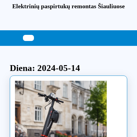
Skip
Elektrinių paspirtukų remontas Šiauliuose
to
content
Skip
to
content
Diena:
2024-05-14