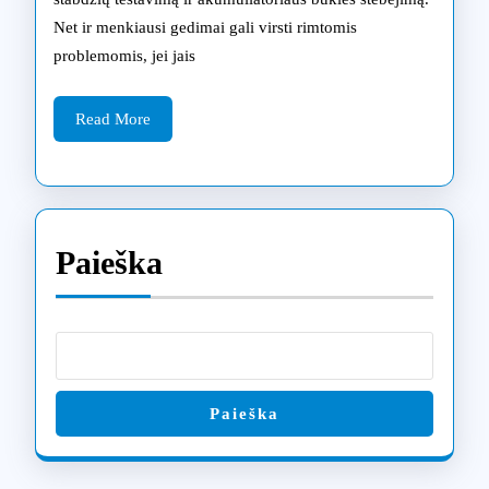
sprendimų
Net ir menkiausi gedimai gali virsti rimtomis
Šiauliuose,
problemomis, jei jais
kurie
Read
paskatins
Read More
More
jūsų
priemonę
atgimti
Paieška
Paieška