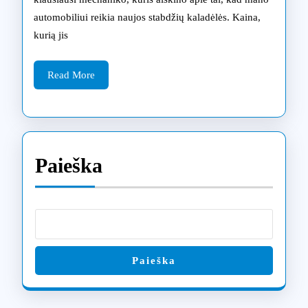
el.
automobiliui reikia naujos stabdžių kaladėlės. Kaina,
paspirtukai
kurią jis
internetu
Read
–
Read More
More
išsamus
vadovas
vairuotojams
Paieška
Paieška