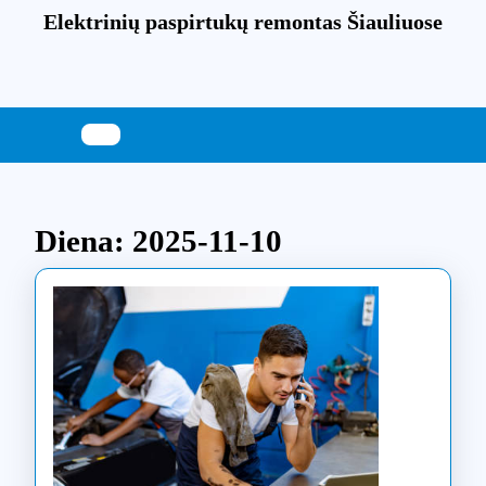
Skip
Elektrinių paspirtukų remontas Šiauliuose
to
content
Skip
to
content
Diena:
2025-11-10