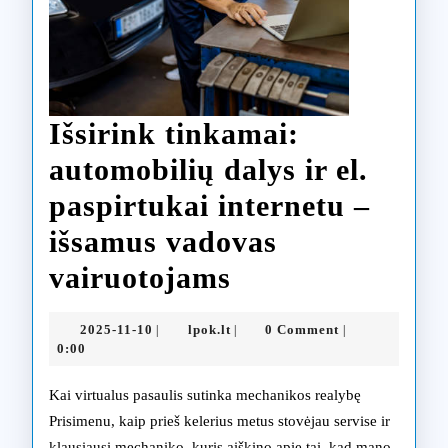
Išsirink tinkamai:
automobilių dalys ir el.
paspirtukai internetu –
išsamus vadovas
Išsirink
vairuotojams
tinkamai:
2025-
lpok.lt
2025-11-10
lpok.lt
0 Comment
|
|
|
automobilių
11-
0:00
10
dalys
Kai virtualus pasaulis sutinka mechanikos realybę
ir
Prisimenu, kaip prieš kelerius metus stovėjau servise ir
klausiausi mechaniko, kuris aiškino apie tai, kad mano