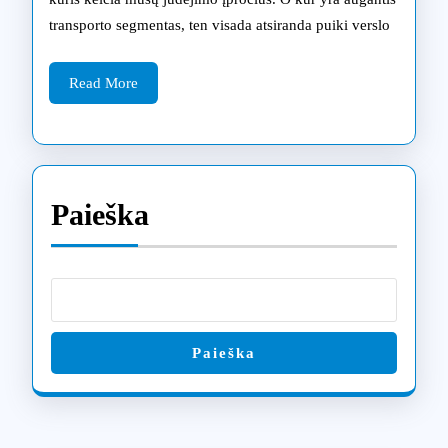
atsarginių
transporto segmentas, ten visada atsiranda puiki verslo
dalių
ir
Read
Read More
More
remonto,
paslaugos
Paieška
Paieška