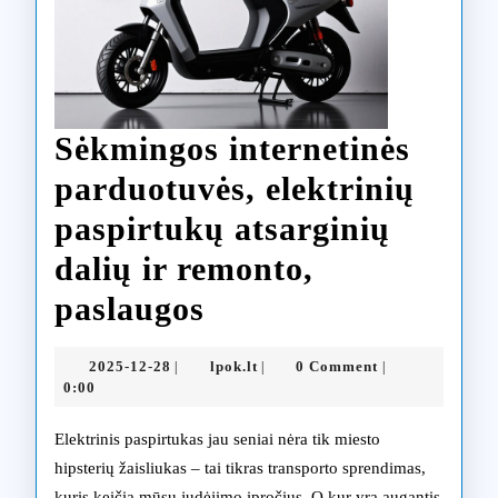
Sėkmingos internetinės
parduotuvės, elektrinių
paspirtukų atsarginių
dalių ir remonto,
Sėkmingos
paslaugos
internetinės
2025-
lpok.lt
2025-12-28
lpok.lt
0 Comment
|
|
|
parduotuvės,
12-
0:00
28
elektrinių
Elektrinis paspirtukas jau seniai nėra tik miesto
paspirtukų
hipsterių žaisliukas – tai tikras transporto sprendimas,
kuris keičia mūsų judėjimo įpročius. O kur yra augantis