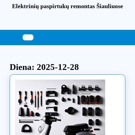
Skip
Elektrinių paspirtukų remontas Šiauliuose
to
content
Skip
to
content
Diena:
2025-12-28