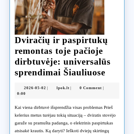
Dviračių ir paspirtukų
remontas toje pačioje
dirbtuvėje: universalūs
Dvirač
sprendimai Šiauliuose
ir
2026-
lpok.lt
2026-05-02
lpok.lt
0 Comment
|
|
|
paspir
05-
0:00
02
remont
Kai viena dirbtuvė išsprendžia visas problemas Prieš
toje
kelerius metus turėjau tokią situaciją – dviratis stovėjo
garaže su pramušta padanga, o elektrinis paspirtukas
pačioj
atsisakė krautis. Ką daryti? Ieškoti dviejų skirtingų