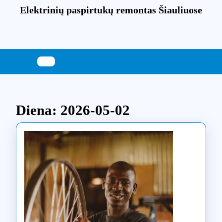
Skip
Elektrinių paspirtukų remontas Šiauliuose
to
content
Skip
to
content
Diena:
2026-05-02