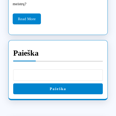
dirbtu
meistrų?
univer
Read
sprend
Read More
More
Šiauli
Paieška
Paieška